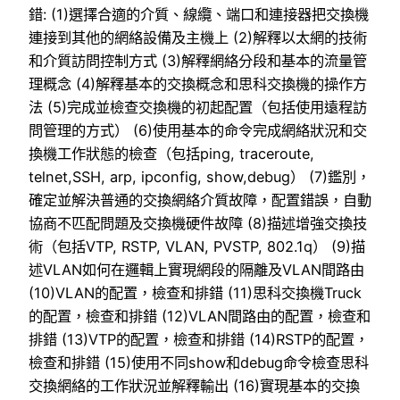
錯: (1)選擇合適的介質、線纜、端口和連接器把交換機
連接到其他的網絡設備及主機上 (2)解釋以太網的技術
和介質訪問控制方式 (3)解釋網絡分段和基本的流量管
理概念 (4)解釋基本的交換概念和思科交換機的操作方
法 (5)完成並檢查交換機的初起配置（包括使用遠程訪
問管理的方式） (6)使用基本的命令完成網絡狀況和交
換機工作狀態的檢查（包括ping, traceroute,
telnet,SSH, arp, ipconfig, show,debug） (7)鑑別，
確定並解決普通的交換網絡介質故障，配置錯誤，自動
協商不匹配問題及交換機硬件故障 (8)描述增強交換技
術（包括VTP, RSTP, VLAN, PVSTP, 802.1q） (9)描
述VLAN如何在邏輯上實現網段的隔離及VLAN間路由
(10)VLAN的配置，檢查和排錯 (11)思科交換機Truck
的配置，檢查和排錯 (12)VLAN間路由的配置，檢查和
排錯 (13)VTP的配置，檢查和排錯 (14)RSTP的配置，
檢查和排錯 (15)使用不同show和debug命令檢查思科
交換網絡的工作狀況並解釋輸出 (16)實現基本的交換