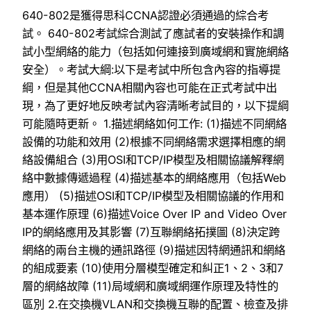
640-802是獲得思科CCNA認證必須通過的綜合考
試。 640-802考試綜合測試了應試者的安裝操作和調
試小型網絡的能力（包括如何連接到廣域網和實施網絡
安全）。考試大綱:以下是考試中所包含內容的指導提
綱，但是其他CCNA相關內容也可能在正式考試中出
現，為了更好地反映考試內容清晰考試目的，以下提綱
可能隨時更新。 1.描述網絡如何工作: (1)描述不同網絡
設備的功能和效用 (2)根據不同網絡需求選擇相應的網
絡設備組合 (3)用OSI和TCP/IP模型及相關協議解釋網
絡中數據傳遞過程 (4)描述基本的網絡應用（包括Web
應用） (5)描述OSI和TCP/IP模型及相關協議的作用和
基本運作原理 (6)描述Voice Over IP and Video Over
IP的網絡應用及其影響 (7)互聯網絡拓撲圖 (8)決定跨
網絡的兩台主機的通訊路徑 (9)描述因特網通訊和網絡
的組成要素 (10)使用分層模型確定和糾正1、2、3和7
層的網絡故障 (11)局域網和廣域網運作原理及特性的
區別 2.在交換機VLAN和交換機互聯的配置、檢查及排