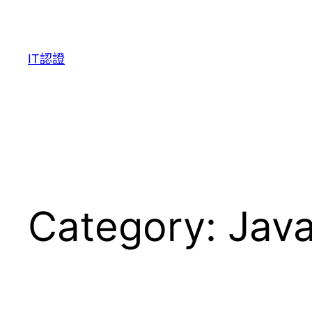
Skip
to
content
IT認證
Category:
Jav