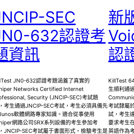
JNCIP-SEC
新版
JN0-632認證考
Voi
題資訊
認
illTest JN0-632認證考題涵蓋了真實的
KillTe
niper Networks Certified Internet
生順利通過Tro
ofessional, Security (JNCIP-SEC)考試題
Communic
，考生通過JNCIP-SEC考試，考生必須具備先
考試隸屬於C
Junos軟體網路專家知識。適合從事使用
試，考生達
uniper網路公司SRX系列設備的考生參加考
要求考生在
，JNCIP-SEC考試屬于書面形式，檢驗考生是
英語作為考