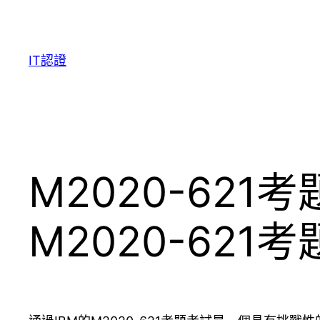
Skip
to
content
IT認證
M2020-621考
M2020-621