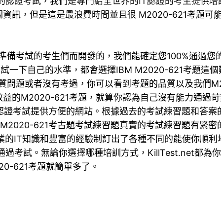
戰性的認證考試，我們是專門給全世界的IT認證的考生提供培訓
訊，但是這是最浪費時間並且很 M2020-621考題
準備考試的考生們而開發的，我們能確定您100%通過您的第一
來測試一下自己的水準，都會選擇IBM M2020-621考
何品質問題或者沒有考過，你可以看到考題的品質以及我們M2
M2020-621考題，就算你認為自己沒有能力通過苛刻的
1考古題 認證考試提供方便的網站。根據過去的考試練習題和答案的研究，
IBM M2020-621考古題考試練習題真實的考試練習題有緊
利用專業的IT知識和豐富的經驗制訂出了各種不同的能使你順利地
通過考試。無論你選擇哪種培訓方式，KillTest.net都為你
2020-621考題就簡單多了。