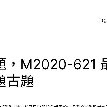
Tag
題，M2020-621
考題古題