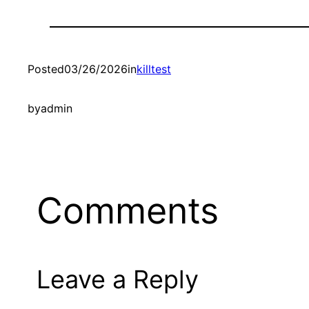
Posted
03/26/2026
in
killtest
by
admin
Comments
Leave a Reply