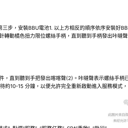
第三步，安裝BBU電池1. 以上方相反的順序依序安裝好B
時針轉動橘色扭力限位螺絲手柄，直到聽到手柄發出咔噠聲(
零件，直到聽到手把發出喀喀聲(2)。咔噠聲表示螺絲手柄
等待約10-15 分鐘，以便允許完全重新啟動進入服務模