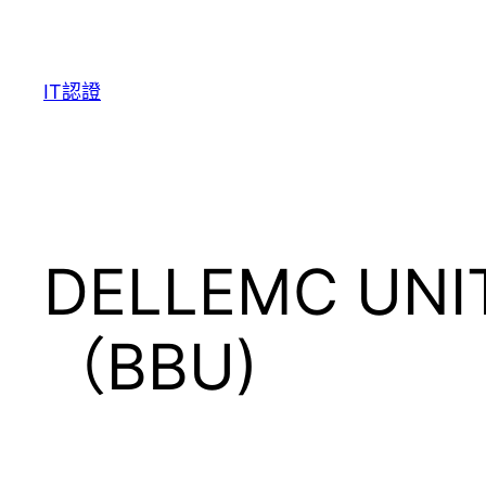
Skip
to
content
IT認證
DELLEMC 
（BBU)