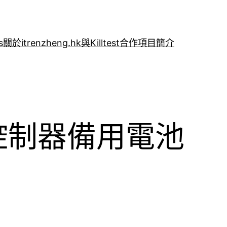
s
關於itrenzheng.hk與Killtest合作項目簡介
換控制器備用電池