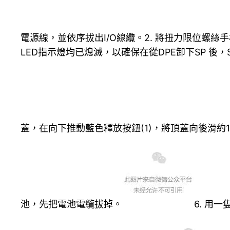
電源線，並依序拔出I/O線纜。2. 將扭力限位螺絲
LED指示燈均已熄滅，以確保在從DPE卸下SP 後
蓋，在向下推動藍色釋放按鈕(1)，將頂蓋向後滑約1 
池，先把電池電纜拔掉。
6. 用