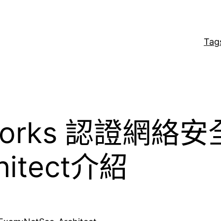
Tag
Networks 認證
hitect介紹