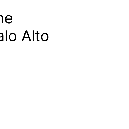
me
lo Alto