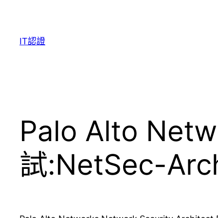
Skip
to
content
IT認證
Palo Alto 
試:NetSec-Arc