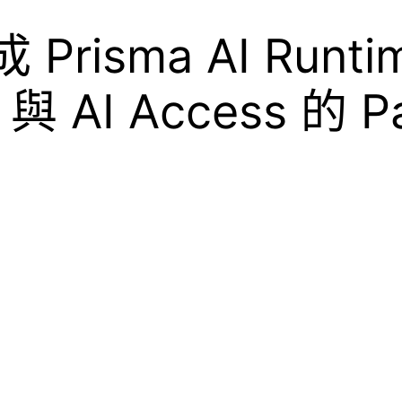
risma AI Runti
與 AI Access 的 Pa