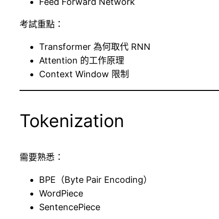
Feed Forward Network
考試重點：
Transformer 為何取代 RNN
Attention 的工作原理
Context Window 限制
Tokenization
需要熟悉：
BPE（Byte Pair Encoding）
WordPiece
SentencePiece