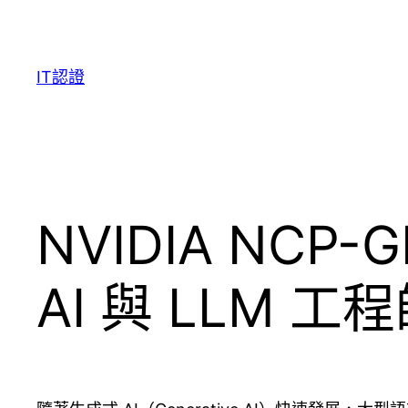
Skip
to
content
IT認證
NVIDIA NCP
AI 與 LLM 