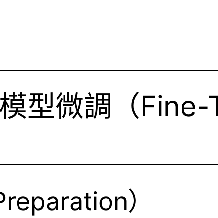
微調（Fine-Tu
eparation）