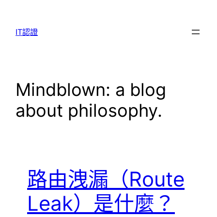
Skip
to
IT認證
content
Mindblown: a blog
about philosophy.
路由洩漏（Route
Leak）是什麼？