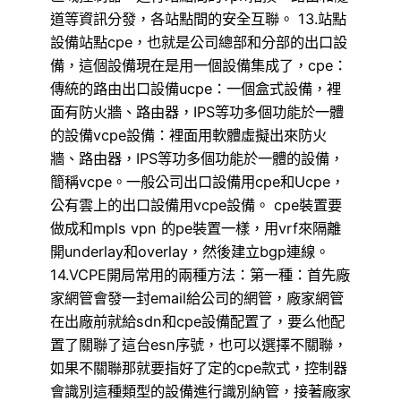
道等資訊分發，各站點間的安全互聯。 13.站點
設備站點cpe，也就是公司總部和分部的出口設
備，這個設備現在是用一個設備集成了，cpe：
傳統的路由出口設備ucpe：一個盒式設備，裡
面有防火牆、路由器，IPS等功多個功能於一體
的設備vcpe設備：裡面用軟體虛擬出來防火
牆、路由器，IPS等功多個功能於一體的設備，
簡稱vcpe。一般公司出口設備用cpe和Ucpe，
公有雲上的出口設備用vcpe設備。 cpe裝置要
做成和mpls vpn 的pe裝置一樣，用vrf來隔離
開underlay和overlay，然後建立bgp連線。
14.VCPE開局常用的兩種方法：第一種：首先廠
家網管會發一封email給公司的網管，廠家網管
在出廠前就給sdn和cpe設備配置了，要么他配
置了關聯了這台esn序號，也可以選擇不關聯，
如果不關聯那就要指好了定的cpe款式，控制器
會識別這種類型的設備進行識別納管，接著廠家