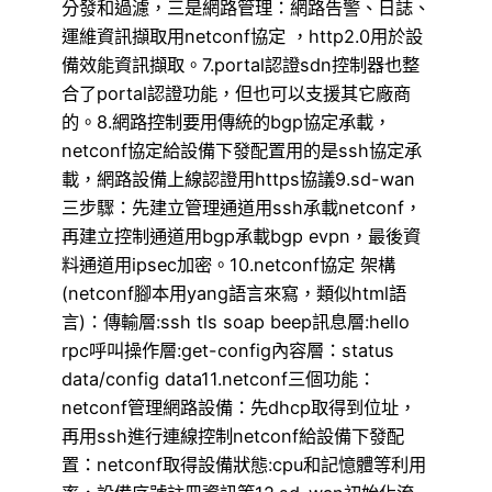
分發和過濾，三是網路管理：網路告警、日誌、
運維資訊擷取用netconf協定 ，http2.0用於設
備效能資訊擷取。7.portal認證sdn控制器也整
合了portal認證功能，但也可以支援其它廠商
的。8.網路控制要用傳統的bgp協定承載，
netconf協定給設備下發配置用的是ssh協定承
載，網路設備上線認證用https協議9.sd-wan
三步驟：先建立管理通道用ssh承載netconf，
再建立控制通道用bgp承載bgp evpn，最後資
料通道用ipsec加密。10.netconf協定 架構
(netconf腳本用yang語言來寫，類似html語
言)：傳輸層:ssh tls soap beep訊息層:hello
rpc呼叫操作層:get-config內容層：status
data/config data11.netconf三個功能：
netconf管理網路設備：先dhcp取得到位址，
再用ssh進行連線控制netconf給設備下發配
置：netconf取得設備狀態:cpu和記憶體等利用