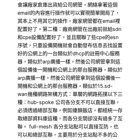
會讓廠家倉庫出貨給公司網管，網絡拿著這個
email的內容進行操作就可以實現簡單開局了，
其本上不用其它的操作，廠家網管都在email裡
配置好了。第二種：廠商網管在出廠前就給sdn
和cpe設備配置好了，並且關聯了些cpe的esn
序號，只要設備開機就會自動發布信息去找設置
好的公網上的一台類似於dhcp的註冊中心服務
器，類似於arp廣播一樣，然後公司網管拿到這
個設備後一開機和公網上的那台服務器，類似於
arp廣播一樣，然後公司網管拿到這個設備後一
開機和公網上的那台服務器，類似於15.sd-
wan幾種網路架構方式：單層的網路拓撲以下三
種：hub-spoke 公司各分支不可以直接互聯，
必須透過總部互聯，例如連鎖飯店，都經統一存
取總部資料庫這種，而各分支間卻沒有過多了互
聯。 full-mesh 各分支站點可以直接互防，也
可以和總部互聯，主要用於分支站點不多的公