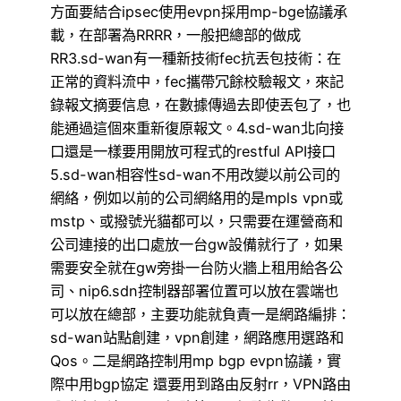
方面要結合ipsec使用evpn採用mp-bge協議承
載，在部署為RRRR，一般把總部的做成
RR3.sd-wan有一種新技術fec抗丟包技術：在
正常的資料流中，fec攜帶冗餘校驗報文，來記
錄報文摘要信息，在數據傳過去即使丟包了，也
能通過這個來重新復原報文。4.sd-wan北向接
口還是一樣要用開放可程式的restful API接口
5.sd-wan相容性sd-wan不用改變以前公司的
網絡，例如以前的公司網絡用的是mpls vpn或
mstp、或撥號光貓都​​可以，只需要在運營商和
公司連接的出口處放一台gw設備就行了，如果
需要安全就在gw旁掛一台防火牆上租用給各公
司、nip6.sdn控制器部署位置可以放在雲端也
可以放在總部，主要功能就負責一是網路編排：
sd-wan站點創建，vpn創建，網路應用選路和
Qos。二是網路控制用mp bgp evpn協議，實
際中用bgp協定 還要用到路由反射rr，VPN路由