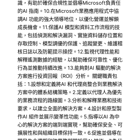
識，有助於確保合規性並倡導Microsoft負責任
的AI 指南。10.在Microsoft業務應用程式中協
調AI 功能的強大領導地位，以優化營運並解鎖
成長機會。11.保護AI 模型和資料工作流程的技
能，包括偵測和解決漏洞、實施資料儲存位置和
存取控制、模型調優的保護、追蹤變更、維護稽
核日誌以及防範提示操控。12.監視代理性能和
解釋遙測數據的經驗，以幫助確保可靠性、優化
行為並推動持續改進。13.能夠對AI 驅動的解決
方案進行投資回報（ROI）分析。 關鍵職責包
括：1.設想和定義將AI 和代理商整合到業務解決
方案中的體系結構策略。2.定義以代理人為優先
的業務流程的路線圖。3.分析和解釋業務和技術
要求，以建立全面的解決方案。4.設計和原型製
作AI 組件並展示變革性功能。5.指導以AI 為中
心的解決方案的端到端實現，幫助確保安全、可
擴展性和與組織目標保持一致。6.促進並倡導在